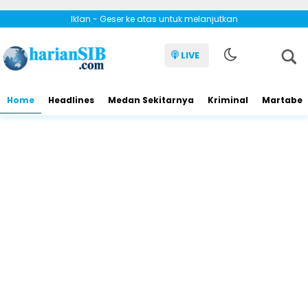
Iklan - Geser ke atas untuk melanjutkan
LIVE
Home
Headlines
Medan Sekitarnya
Kriminal
Martabe