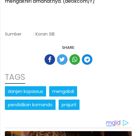
mengakhiri amanatnya. (detikcom/r)
Sumber
: Koran SIB
SHARE:
TAGS
danjen kopassus
mengabdi
pendidikan komando
prajurit