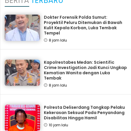
BERITA
TERBARU
Dokter Forensik Polda Sumut:
Proyektil Peluru Ditemukan di Bawah
Kulit Kepala Korban, Luka Tembak
Tempel
8 jam lalu
Kapolrestabes Medan: Scientific
Crime Investigation Jadi Kunci Ungkap
Kematian Wanita dengan Luka
Tembak
8 jam lalu
Polresta Deliserdang Tangkap Pelaku
Kekerasan Seksual Pada Penyandang
Disabilitas Hingga Hamil
10 jam lalu