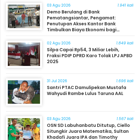
03 Agu 2026
1.941 kali
Demo Berulang di Bank
Pematangsiantar, Pengamat:
Penutupan Akses Kantor Bank
Timbulkan Biaya Ekonomi bagi
Masyarakat
02 Agu 2026
1.849 kali
Silpa Capai Rp54, 3 Miliar Lebih,
Fraksi PDIP DPRD Karo Tolak LPJ APBD
2025
31 Jul 2026
1.696 kali
Santri PTAC Damulipekan Mustafa
Wahyudi Rambe Lulus Taruna AAL
03 Agu 2026
1.567 kali
OSN SD Labuhanbatu Ditutup, Ciello
Situngkir Juara Matematika, Sultan
Khadafi Juara IPA dan Timothy