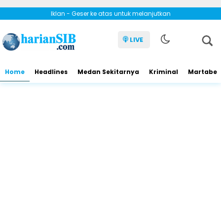
Iklan - Geser ke atas untuk melanjutkan
LIVE
Home
Headlines
Medan Sekitarnya
Kriminal
Martabe