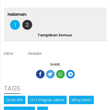
Halaman:
1
2
Tampilkan Semua
Editor
: Redaksi
SHARE:
TAGS
Dicari KPK
OTT Imigrasi Jakbar
Silmy Karim