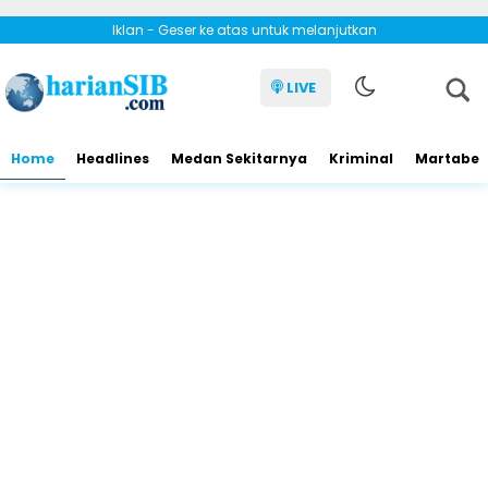
Iklan - Geser ke atas untuk melanjutkan
LIVE
Home
Headlines
Medan Sekitarnya
Kriminal
Martabe