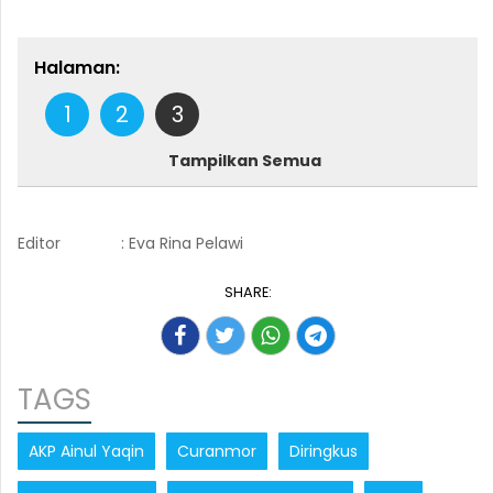
Halaman:
1
2
3
Tampilkan Semua
Editor
: Eva Rina Pelawi
SHARE:
TAGS
AKP Ainul Yaqin
Curanmor
Diringkus