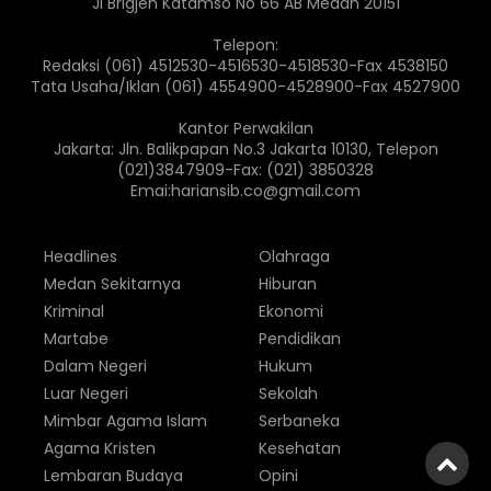
Jl Brigjen Katamso No 66 AB Medan 20151
Telepon:
Redaksi (061) 4512530-4516530-4518530-Fax 4538150
Tata Usaha/Iklan (061) 4554900-4528900-Fax 4527900
Kantor Perwakilan
Jakarta: Jln. Balikpapan No.3 Jakarta 10130, Telepon
(021)3847909-Fax: (021) 3850328
Emai:hariansib.co@gmail.com
Headlines
Olahraga
Medan Sekitarnya
Hiburan
Kriminal
Ekonomi
Martabe
Pendidikan
Dalam Negeri
Hukum
Luar Negeri
Sekolah
Mimbar Agama Islam
Serbaneka
Agama Kristen
Kesehatan
Lembaran Budaya
Opini