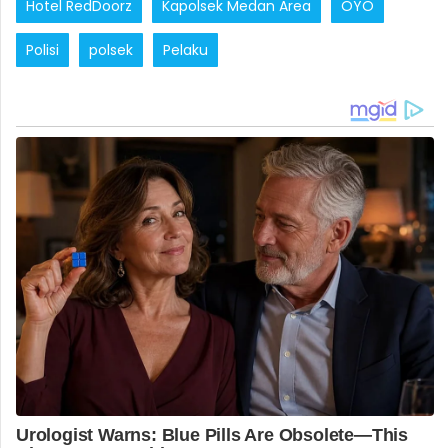
Hotel RedDoorz
Kapolsek Medan Area
OYO
Polisi
polsek
Pelaku