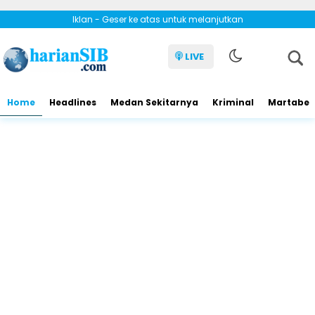
Iklan - Geser ke atas untuk melanjutkan
LIVE
Home
Headlines
Medan Sekitarnya
Kriminal
Martabe