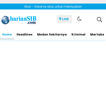
Iklan - Geser ke atas untuk melanjutkan
LIVE
Home
Headlines
Medan Sekitarnya
Kriminal
Martabe