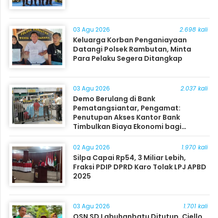
03 Agu 2026
2.698 kali
Keluarga Korban Penganiayaan
Datangi Polsek Rambutan, Minta
Para Pelaku Segera Ditangkap
03 Agu 2026
2.037 kali
Demo Berulang di Bank
Pematangsiantar, Pengamat:
Penutupan Akses Kantor Bank
Timbulkan Biaya Ekonomi bagi
Masyarakat
02 Agu 2026
1.970 kali
Silpa Capai Rp54, 3 Miliar Lebih,
Fraksi PDIP DPRD Karo Tolak LPJ APBD
2025
03 Agu 2026
1.701 kali
OSN SD Labuhanbatu Ditutup, Ciello