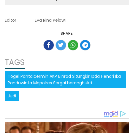
Editor
: Eva Rina Pelawi
SHARE:
TAGS
Togel Pantaicermin AKP Binrod Situngkir Ipda Hendri Ika
Panduwinta Mapolres Sergai barangbukti
Judi