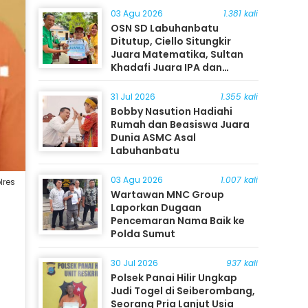
03 Agu 2026
1.381 kali
OSN SD Labuhanbatu
Ditutup, Ciello Situngkir
Juara Matematika, Sultan
Khadafi Juara IPA dan
Timothy Rangkuti Juara IPS
31 Jul 2026
1.355 kali
Bobby Nasution Hadiahi
Rumah dan Beasiswa Juara
Dunia ASMC Asal
Labuhanbatu
03 Agu 2026
1.007 kali
lres
Wartawan MNC Group
Laporkan Dugaan
Pencemaran Nama Baik ke
Polda Sumut
30 Jul 2026
937 kali
Polsek Panai Hilir Ungkap
Judi Togel di Seiberombang,
Seorang Pria Lanjut Usia