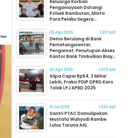
Keluarga Korban
Penganiayaan Datangi
Polsek Rambutan, Minta
Para Pelaku Segera
Ditangkap
03 Agu 2026
1.831 kali
view
Demo Berulang di Bank
Pematangsiantar,
Pengamat: Penutupan Akses
Kantor Bank Timbulkan Biaya
Ekonomi bagi Masyarakat
02 Agu 2026
1.675 kali
Silpa Capai Rp54, 3 Miliar
Lebih, Fraksi PDIP DPRD Karo
Tolak LPJ APBD 2025
31 Jul 2026
1.530 kali
Santri PTAC Damulipekan
Mustafa Wahyudi Rambe
Lulus Taruna AAL