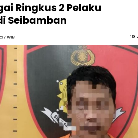
gai Ringkus 2 Pelaku
i Seibamban
418 
:17 WIB