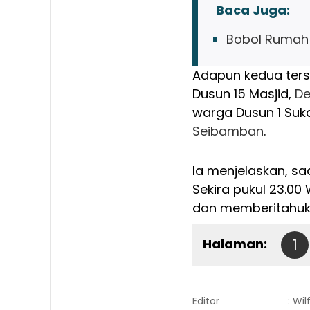
Baca Juga:
Bobol Rumah P
Adapun kedua ters
Dusun 15 Masjid,
De
warga Dusun 1 Suk
Seibamban
.
Ia menjelaskan, sa
Sekira pukul 23.00
dan memberitahuka
Halaman:
1
Editor
: Wi