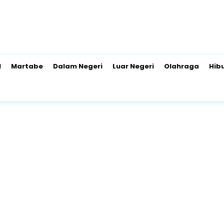
l
Martabe
Dalam Negeri
Luar Negeri
Olahraga
Hib