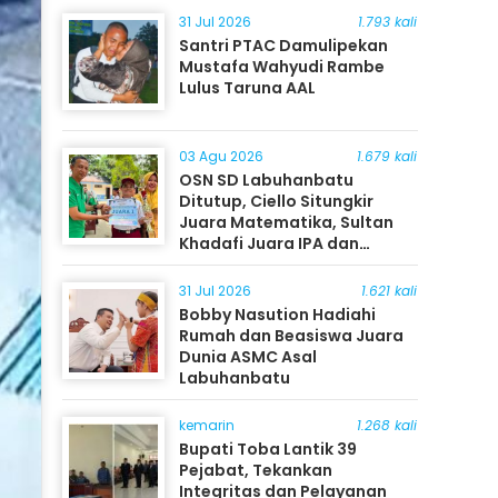
31 Jul 2026
1.793 kali
Santri PTAC Damulipekan
Mustafa Wahyudi Rambe
Lulus Taruna AAL
03 Agu 2026
1.679 kali
OSN SD Labuhanbatu
Ditutup, Ciello Situngkir
Juara Matematika, Sultan
Khadafi Juara IPA dan
Timothy Rangkuti Juara IPS
31 Jul 2026
1.621 kali
Bobby Nasution Hadiahi
Rumah dan Beasiswa Juara
Dunia ASMC Asal
Labuhanbatu
kemarin
1.268 kali
Bupati Toba Lantik 39
Pejabat, Tekankan
Integritas dan Pelayanan