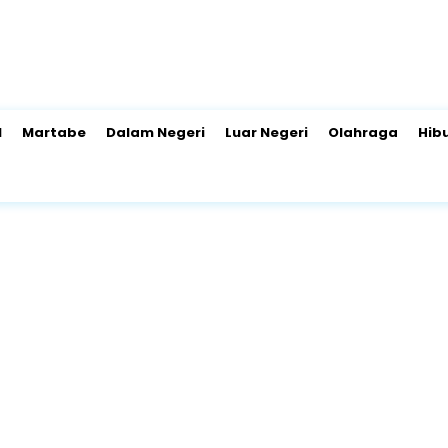
l
Martabe
Dalam Negeri
Luar Negeri
Olahraga
Hib