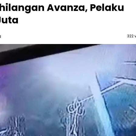
ehilangan Avanza, Pelaku
Juta
322 
B