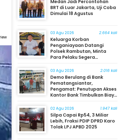
Medan Jadi Percontohan
BRT di Luar Jakarta, Uji Coba
Dimulai 18 Agustus
03 Agu 2026
2.664 kali
view
Keluarga Korban
Penganiayaan Datangi
Polsek Rambutan, Minta
Para Pelaku Segera
Ditangkap
03 Agu 2026
2.016 kali
Demo Berulang di Bank
Pematangsiantar,
Pengamat: Penutupan Akses
Kantor Bank Timbulkan Biaya
Ekonomi bagi Masyarakat
02 Agu 2026
1.947 kali
Silpa Capai Rp54, 3 Miliar
Lebih, Fraksi PDIP DPRD Karo
Tolak LPJ APBD 2025