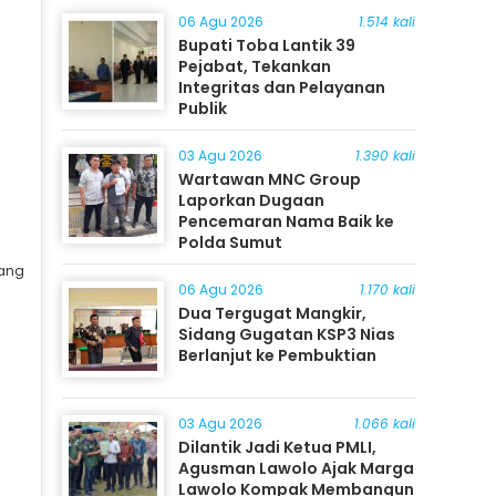
06 Agu 2026
1.514 kali
Bupati Toba Lantik 39
Pejabat, Tekankan
Integritas dan Pelayanan
Publik
03 Agu 2026
1.390 kali
Wartawan MNC Group
Laporkan Dugaan
Pencemaran Nama Baik ke
Polda Sumut
pang
06 Agu 2026
1.170 kali
Dua Tergugat Mangkir,
Sidang Gugatan KSP3 Nias
Berlanjut ke Pembuktian
03 Agu 2026
1.066 kali
Dilantik Jadi Ketua PMLI,
Agusman Lawolo Ajak Marga
Lawolo Kompak Membangun