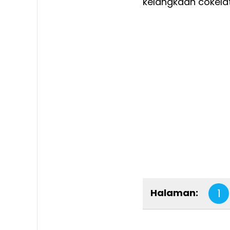
kelangkaan cokela
Halaman:
1