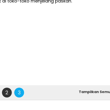
t di toko-toko menjelang paskah.
2
3
Tampilkan Sem