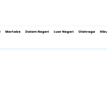
l
Martabe
Dalam Negeri
Luar Negeri
Olahraga
Hib