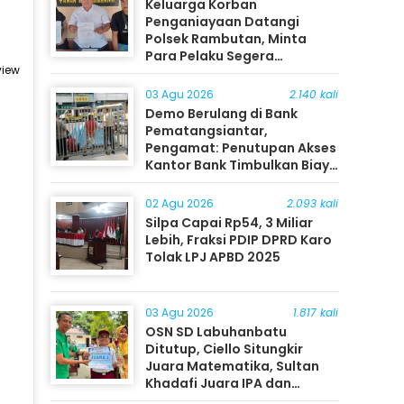
Keluarga Korban
Penganiayaan Datangi
Polsek Rambutan, Minta
Para Pelaku Segera
view
Ditangkap
03 Agu 2026
2.140 kali
Demo Berulang di Bank
Pematangsiantar,
Pengamat: Penutupan Akses
Kantor Bank Timbulkan Biaya
Ekonomi bagi Masyarakat
02 Agu 2026
2.093 kali
Silpa Capai Rp54, 3 Miliar
Lebih, Fraksi PDIP DPRD Karo
Tolak LPJ APBD 2025
03 Agu 2026
1.817 kali
OSN SD Labuhanbatu
Ditutup, Ciello Situngkir
Juara Matematika, Sultan
Khadafi Juara IPA dan
Timothy Rangkuti Juara IPS