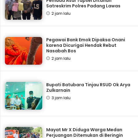
Pemuda Asal Tapsel Ditahan
Satreskrim Polres Padang Lawas
2 jam lalu
Pegawai Bank Emok Dipaksa Onani
karena Dicurigai Hendak Rebut
Nasabah Bos
2 jam lalu
Bupati Batubara Tinjau RSUD Ok Arya
Zulkarnain
3 jam lalu
Mayat Mr X Diduga Warga Medan
Perjuangan Ditemukan di Beringin