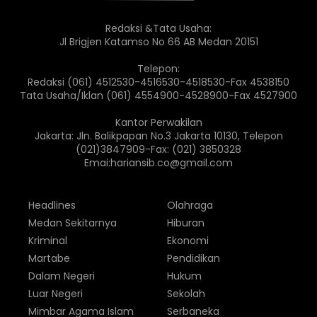
Redaksi &Tata Usaha:
Jl Brigjen Katamso No 66 AB Medan 20151
Telepon:
Redaksi (061) 4512530-4516530-4518530-Fax 4538150
Tata Usaha/Iklan (061) 4554900-4528900-Fax 4527900
Kantor Perwakilan
Jakarta: Jln. Balikpapan No.3 Jakarta 10130, Telepon
(021)3847909-Fax: (021) 3850328
Emai:hariansib.co@gmail.com
Headlines
Olahraga
Medan Sekitarnya
Hiburan
Kriminal
Ekonomi
Martabe
Pendidikan
Dalam Negeri
Hukum
Luar Negeri
Sekolah
Mimbar Agama Islam
Serbaneka