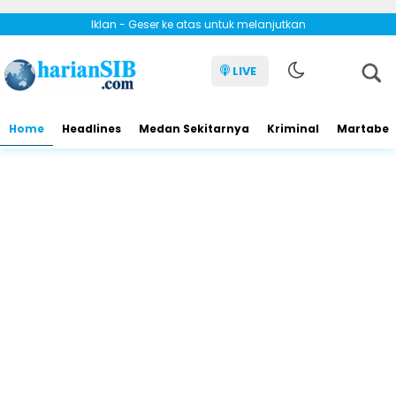
Iklan - Geser ke atas untuk melanjutkan
LIVE
Home
Headlines
Medan Sekitarnya
Kriminal
Martabe