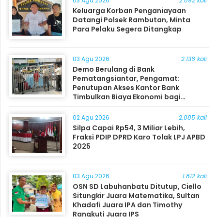
03 Agu 2026
2.892 kali
Keluarga Korban Penganiayaan
Datangi Polsek Rambutan, Minta
Para Pelaku Segera Ditangkap
03 Agu 2026
2.136 kali
Demo Berulang di Bank
Pematangsiantar, Pengamat:
Penutupan Akses Kantor Bank
Timbulkan Biaya Ekonomi bagi
Masyarakat
02 Agu 2026
2.085 kali
Silpa Capai Rp54, 3 Miliar Lebih,
Fraksi PDIP DPRD Karo Tolak LPJ APBD
2025
03 Agu 2026
1.812 kali
OSN SD Labuhanbatu Ditutup, Ciello
Situngkir Juara Matematika, Sultan
Khadafi Juara IPA dan Timothy
Rangkuti Juara IPS