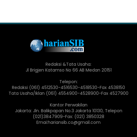
Redaksi &Tata Usaha:
Jl Brigjen Katamso No 66 AB Medan 20151
Telepon:
Redaksi (061) 4512530-4516530-4518530-Fax 4538150
Tata Usaha/Iklan (061) 4554900-4528900-Fax 4527900
Kantor Perwakilan
Jakarta: Jln. Balikpapan No.3 Jakarta 10130, Telepon
(021)3847909-Fax: (021) 3850328
Emai:hariansib.co@gmail.com