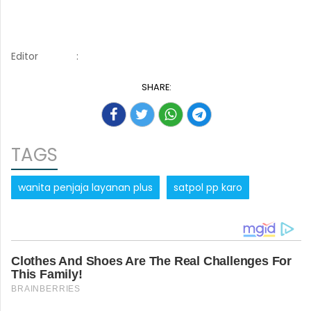
Editor
:
SHARE:
TAGS
wanita penjaja layanan plus
satpol pp karo