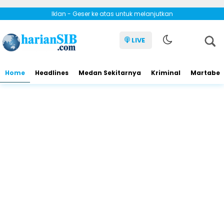
Iklan - Geser ke atas untuk melanjutkan
LIVE
Home
Headlines
Medan Sekitarnya
Kriminal
Martabe