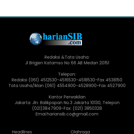
Redaksi &Tata Usaha:
Jl Brigjen Katamso No 66 AB Medan 20151
Telepon:
Redaksi (061) 4512530-4516530-4518530-Fax 4538150
Tata Usaha/Iklan (061) 4554900-4528900-Fax 4527900
Kantor Perwakilan
Jakarta: Jln. Balikpapan No.3 Jakarta 10130, Telepon
(021)3847909-Fax: (021) 3850328
Emai:hariansib.co@gmail.com
Headlines
Olahraga