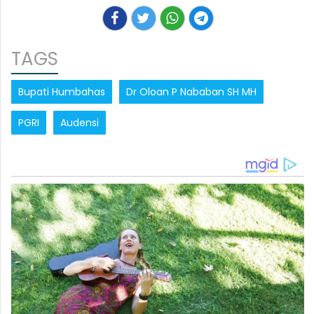
TAGS
Bupati Humbahas
Dr Oloan P Nababan SH MH
PGRI
Audensi