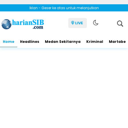
Iklan - Geser ke atas untuk melanjutkan
LIVE
Home
Headlines
Medan Sekitarnya
Kriminal
Martabe