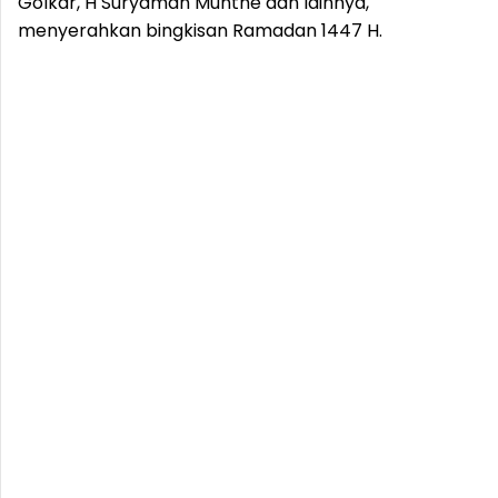
Golkar, H Suryaman Munthe dan lainnya,
menyerahkan bingkisan Ramadan 1447 H.