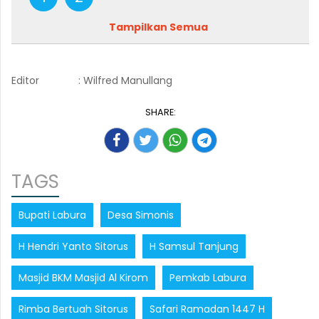
Tampilkan Semua
Editor
: Wilfred Manullang
SHARE:
TAGS
Bupati Labura
Desa Simonis
H Hendri Yanto Sitorus
H Samsul Tanjung
Masjid BKM Masjid Al Kirom
Pemkab Labura
Rimba Bertuah Sitorus
Safari Ramadan 1447 H