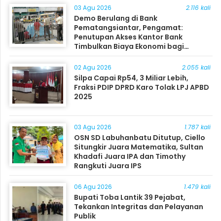
03 Agu 2026
2.116 kali
Demo Berulang di Bank
Pematangsiantar, Pengamat:
Penutupan Akses Kantor Bank
Timbulkan Biaya Ekonomi bagi
Masyarakat
02 Agu 2026
2.055 kali
Silpa Capai Rp54, 3 Miliar Lebih,
Fraksi PDIP DPRD Karo Tolak LPJ APBD
2025
03 Agu 2026
1.787 kali
OSN SD Labuhanbatu Ditutup, Ciello
Situngkir Juara Matematika, Sultan
Khadafi Juara IPA dan Timothy
Rangkuti Juara IPS
06 Agu 2026
1.479 kali
Bupati Toba Lantik 39 Pejabat,
Tekankan Integritas dan Pelayanan
Publik