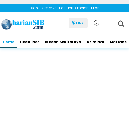
Iklan - Geser ke atas untuk melanjutkan
LIVE
Home
Headlines
Medan Sekitarnya
Kriminal
Martabe