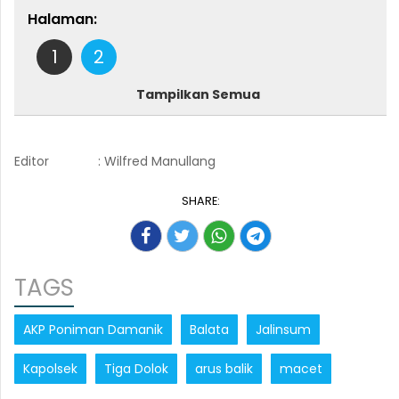
Halaman:
1
2
Tampilkan Semua
Editor
: Wilfred Manullang
SHARE:
TAGS
AKP Poniman Damanik
Balata
Jalinsum
Kapolsek
Tiga Dolok
arus balik
macet