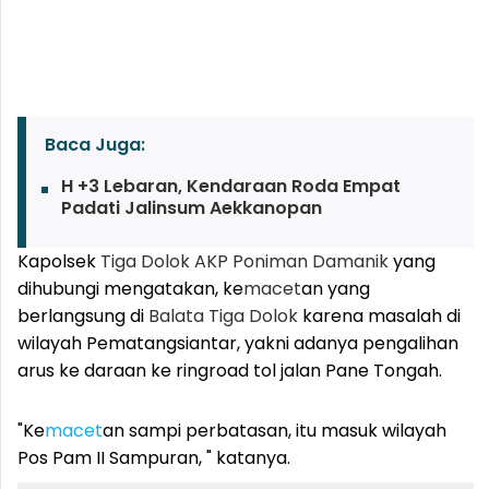
Baca Juga:
H +3 Lebaran, Kendaraan Roda Empat
Padati Jalinsum Aekkanopan
Kapolsek
Tiga Dolok
AKP Poniman Damanik
yang
dihubungi mengatakan, ke
macet
an yang
berlangsung di
Balata
Tiga Dolok
karena masalah di
wilayah Pematangsiantar, yakni adanya pengalihan
arus ke daraan ke ringroad tol jalan Pane Tongah.
"Ke
macet
an sampi perbatasan, itu masuk wilayah
Pos Pam II Sampuran, " katanya.