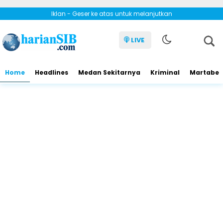
Iklan - Geser ke atas untuk melanjutkan
LIVE
Home
Headlines
Medan Sekitarnya
Kriminal
Martabe