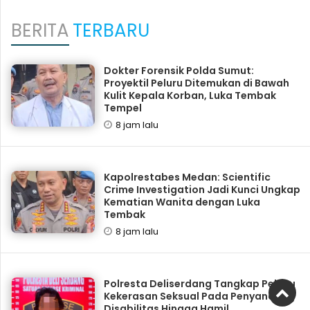
BERITA
TERBARU
Dokter Forensik Polda Sumut:
Proyektil Peluru Ditemukan di Bawah
Kulit Kepala Korban, Luka Tembak
Tempel
8 jam lalu
Kapolrestabes Medan: Scientific
Crime Investigation Jadi Kunci Ungkap
Kematian Wanita dengan Luka
Tembak
8 jam lalu
Polresta Deliserdang Tangkap Pelaku
Kekerasan Seksual Pada Penyandang
Disabilitas Hingga Hamil