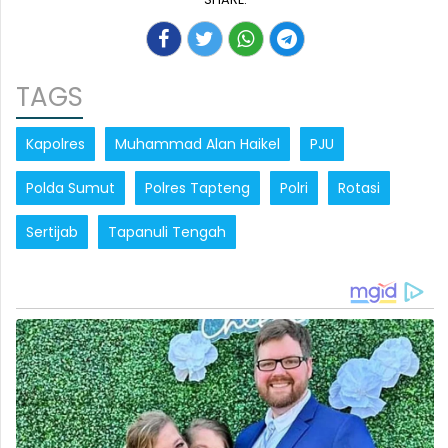
TAGS
Kapolres
Muhammad Alan Haikel
PJU
Polda Sumut
Polres Tapteng
Polri
Rotasi
Sertijab
Tapanuli Tengah