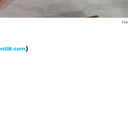
Fot
anSIB.com
)