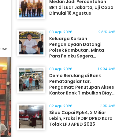
Medan Jadi Percontohan
BRT di Luar Jakarta, Uji Coba
Dimulai 18 Agustus
03 Agu 2026
2.601 kali
Keluarga Korban
Penganiayaan Datangi
view
Polsek Rambutan, Minta
Para Pelaku Segera
Ditangkap
03 Agu 2026
1.994 kali
Demo Berulang di Bank
Pematangsiantar,
Pengamat: Penutupan Akses
Kantor Bank Timbulkan Biaya
Ekonomi bagi Masyarakat
02 Agu 2026
1.911 kali
Silpa Capai Rp54, 3 Miliar
Lebih, Fraksi PDIP DPRD Karo
Tolak LPJ APBD 2025