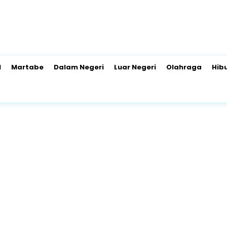
l
Martabe
Dalam Negeri
Luar Negeri
Olahraga
Hib