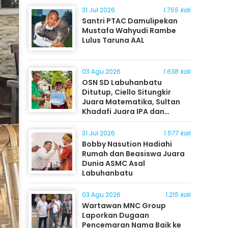
31 Jul 2026
1.755 kali
Santri PTAC Damulipekan
Mustafa Wahyudi Rambe
Lulus Taruna AAL
03 Agu 2026
1.638 kali
OSN SD Labuhanbatu
Ditutup, Ciello Situngkir
Juara Matematika, Sultan
Khadafi Juara IPA dan
Timothy Rangkuti Juara IPS
31 Jul 2026
1.577 kali
Bobby Nasution Hadiahi
Rumah dan Beasiswa Juara
Dunia ASMC Asal
Labuhanbatu
03 Agu 2026
1.215 kali
Wartawan MNC Group
Laporkan Dugaan
Pencemaran Nama Baik ke