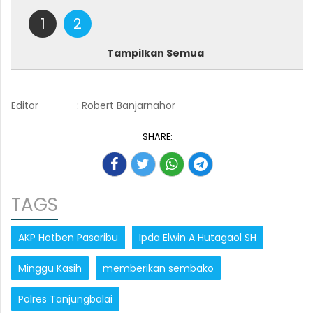
1
2
Tampilkan Semua
Editor
: Robert Banjarnahor
SHARE:
TAGS
AKP Hotben Pasaribu
Ipda Elwin A Hutagaol SH
Minggu Kasih
memberikan sembako
Polres Tanjungbalai