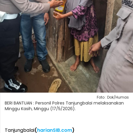
Foto : Dok/Humas
BERI BANTUAN : Personil Polres Tanjungbalai melaksanakan
Minggu Kasih, Minggu (17/5/2026).
Tanjungbalai
(
harianSIB.com
)