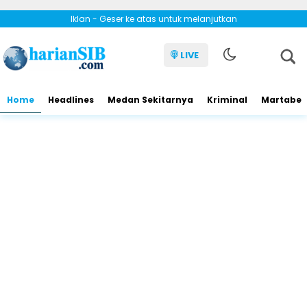
Iklan - Geser ke atas untuk melanjutkan
LIVE
Home
Headlines
Medan Sekitarnya
Kriminal
Martabe