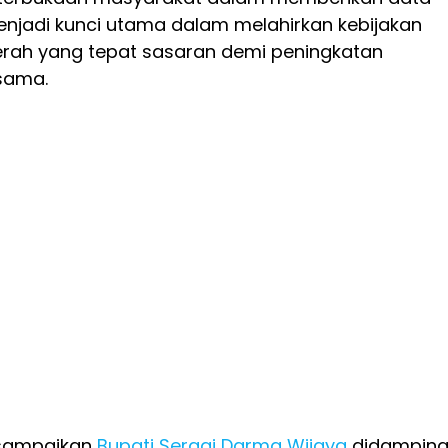
 menjadi kunci utama dalam melahirkan kebijakan
ah yang tepat sasaran demi peningkatan
sama.
isampaikan
Bupati
Sergai
Darma Wijaya
didamping