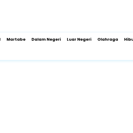
l
Martabe
Dalam Negeri
Luar Negeri
Olahraga
Hib