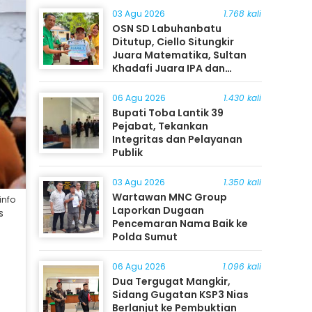
03 Agu 2026
1.768 kali
OSN SD Labuhanbatu
Ditutup, Ciello Situngkir
Juara Matematika, Sultan
Khadafi Juara IPA dan
Timothy Rangkuti Juara IPS
06 Agu 2026
1.430 kali
Bupati Toba Lantik 39
Pejabat, Tekankan
Integritas dan Pelayanan
Publik
03 Agu 2026
1.350 kali
Wartawan MNC Group
info
Laporkan Dugaan
s
Pencemaran Nama Baik ke
Polda Sumut
06 Agu 2026
1.096 kali
Dua Tergugat Mangkir,
Sidang Gugatan KSP3 Nias
Berlanjut ke Pembuktian