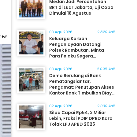
Medan Jadi Percontohan
BRT di Luar Jakarta, Uji Coba
Dimulai 18 Agustus
03 Agu 2026
2.820 kali
view
Keluarga Korban
Penganiayaan Datangi
Polsek Rambutan, Minta
Para Pelaku Segera
Ditangkap
03 Agu 2026
2.095 kali
Demo Berulang di Bank
Pematangsiantar,
Pengamat: Penutupan Akses
Kantor Bank Timbulkan Biaya
Ekonomi bagi Masyarakat
02 Agu 2026
2.030 kali
Silpa Capai Rp54, 3 Miliar
Lebih, Fraksi PDIP DPRD Karo
Tolak LPJ APBD 2025