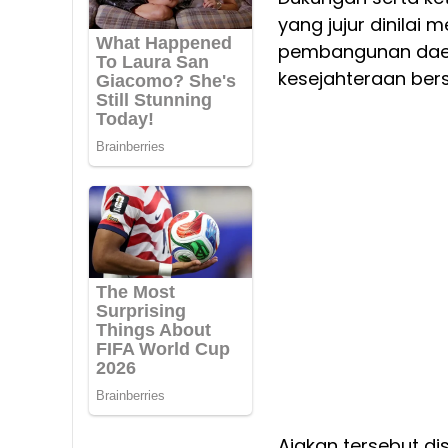
yang jujur dinilai
pembangunan daer
kesejahteraan ber
Ajakan tersebut d