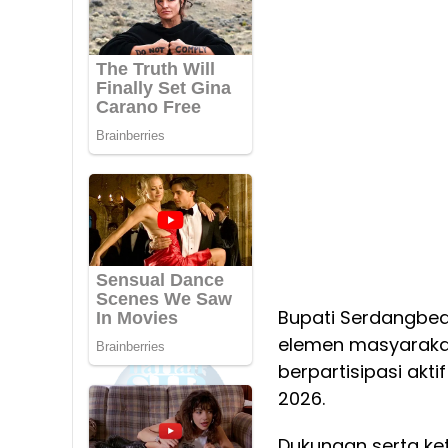
Bupati Serdangbed
elemen masyarakat
berpartisipasi ak
2026.
Dukungan serta k