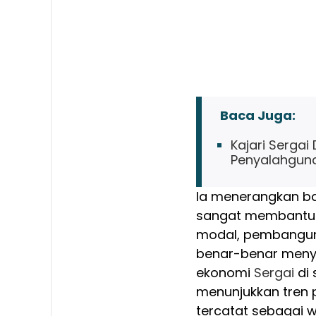
Baca Juga:
Kajari Sergai
Penyalahgu
Ia menerangkan ba
sangat membantu
modal, pembanguna
benar-benar menye
ekonomi
Sergai
di 
menunjukkan tren 
tercatat sebagai w