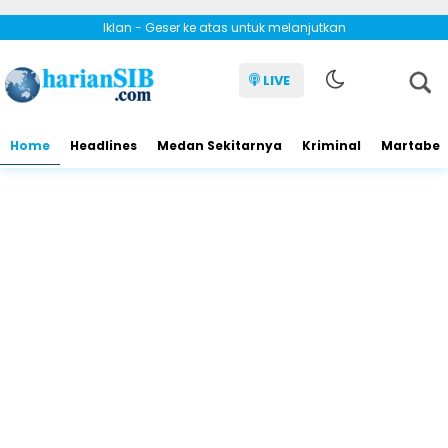
Iklan - Geser ke atas untuk melanjutkan
LIVE
Home
Headlines
Medan Sekitarnya
Kriminal
Martabe