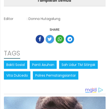
Tampilkan Semua
Editor
: Donna Hutagalung
SHARE:
TAGS
Bakti Sosial
Panti Asuhan
Sah Udur TM Sitinjak
Vita Dulcedo
Polres Pematangsiantar