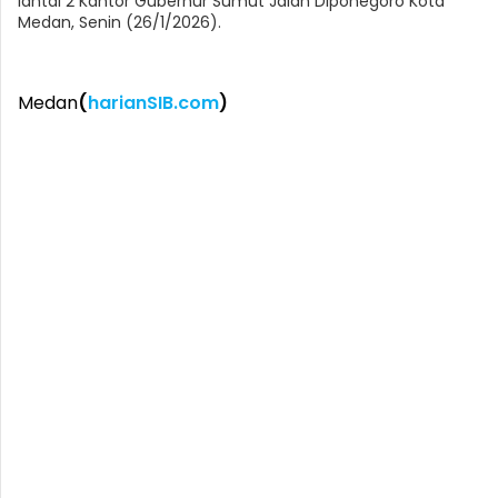
lantai 2 Kantor Gubernur Sumut Jalan Diponegoro Kota
Medan, Senin (26/1/2026).
Medan
(
harianSIB.com
)