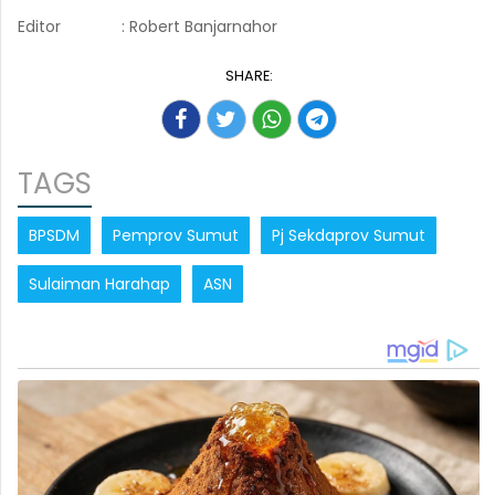
Editor
: Robert Banjarnahor
SHARE:
TAGS
BPSDM
Pemprov Sumut
Pj Sekdaprov Sumut
Sulaiman Harahap
ASN