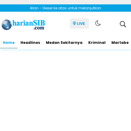
Iklan - Geser ke atas untuk melanjutkan
LIVE
Home
Headlines
Medan Sekitarnya
Kriminal
Martabe