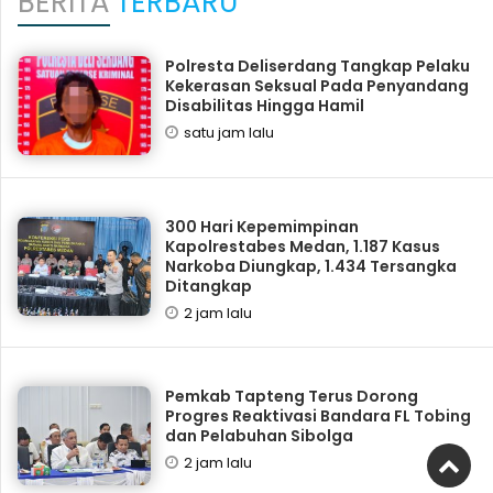
BERITA
TERBARU
Polresta Deliserdang Tangkap Pelaku
Kekerasan Seksual Pada Penyandang
Disabilitas Hingga Hamil
satu jam lalu
300 Hari Kepemimpinan
Kapolrestabes Medan, 1.187 Kasus
Narkoba Diungkap, 1.434 Tersangka
Ditangkap
2 jam lalu
Pemkab Tapteng Terus Dorong
Progres Reaktivasi Bandara FL Tobing
dan Pelabuhan Sibolga
2 jam lalu