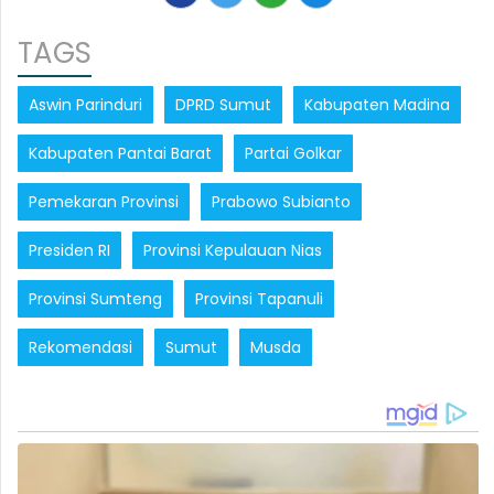
TAGS
Aswin Parinduri
DPRD Sumut
Kabupaten Madina
Kabupaten Pantai Barat
Partai Golkar
Pemekaran Provinsi
Prabowo Subianto
Presiden RI
Provinsi Kepulauan Nias
Provinsi Sumteng
Provinsi Tapanuli
Rekomendasi
Sumut
Musda