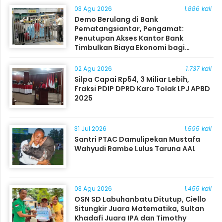
03 Agu 2026
1.886 kali
Demo Berulang di Bank
Pematangsiantar, Pengamat:
Penutupan Akses Kantor Bank
Timbulkan Biaya Ekonomi bagi
Masyarakat
02 Agu 2026
1.737 kali
Silpa Capai Rp54, 3 Miliar Lebih,
Fraksi PDIP DPRD Karo Tolak LPJ APBD
2025
31 Jul 2026
1.595 kali
Santri PTAC Damulipekan Mustafa
Wahyudi Rambe Lulus Taruna AAL
03 Agu 2026
1.455 kali
OSN SD Labuhanbatu Ditutup, Ciello
Situngkir Juara Matematika, Sultan
Khadafi Juara IPA dan Timothy