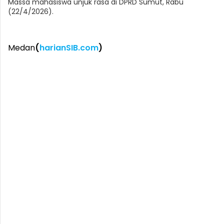
Massa mahasiswa unjuk rasa di DPRD Sumut, Rabu
(22/4/2026).
Medan
(
harianSIB.com
)