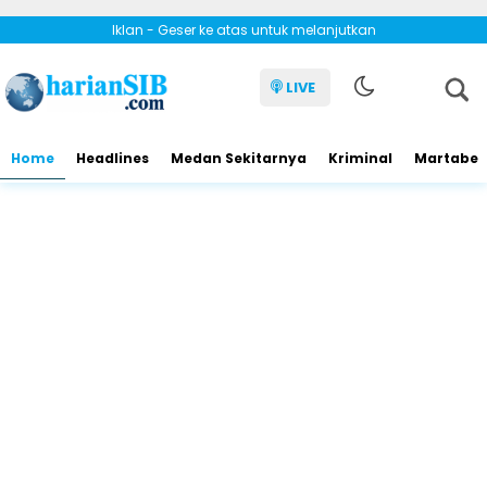
Iklan - Geser ke atas untuk melanjutkan
LIVE
Home
Headlines
Medan Sekitarnya
Kriminal
Martabe