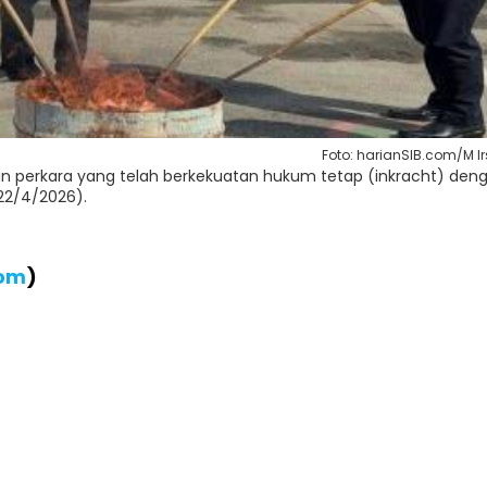
Foto: harianSIB.com/M I
han perkara yang telah berkekuatan hukum tetap (inkracht) den
(22/4/2026).
com
)