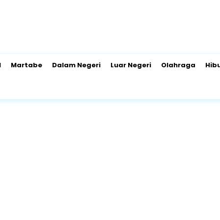
l
Martabe
Dalam Negeri
Luar Negeri
Olahraga
Hib