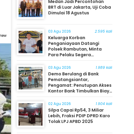
Medan Jadi Percontohan
BRT di Luar Jakarta, Uji Coba
Dimulai 18 Agustus
03 Agu 2026
2.595 kali
view
Keluarga Korban
Penganiayaan Datangi
Polsek Rambutan, Minta
Para Pelaku Segera
Ditangkap
03 Agu 2026
1.989 kali
Demo Berulang di Bank
Pematangsiantar,
Pengamat: Penutupan Akses
Kantor Bank Timbulkan Biaya
Ekonomi bagi Masyarakat
02 Agu 2026
1.904 kali
Silpa Capai Rp54, 3 Miliar
Lebih, Fraksi PDIP DPRD Karo
Tolak LPJ APBD 2025