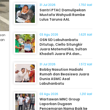
31 Jul 2026
1.750 kali
Santri PTAC Damulipekan
Mustafa Wahyudi Rambe
Lulus Taruna AAL
03 Agu 2026
1.625 kali
rsan
OSN SD Labuhanbatu
gan
Ditutup, Ciello Situngkir
Juara Matematika, Sultan
Khadafi Juara IPA dan
Timothy Rangkuti Juara IPS
31 Jul 2026
1.572 kali
Bobby Nasution Hadiahi
Rumah dan Beasiswa Juara
Dunia ASMC Asal
Labuhanbatu
03 Agu 2026
1.210 kali
Wartawan MNC Group
Laporkan Dugaan
Pencemaran Nama Baik ke