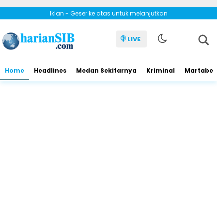
Iklan - Geser ke atas untuk melanjutkan
LIVE
Home
Headlines
Medan Sekitarnya
Kriminal
Martabe