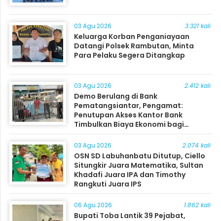
03 Agu 2026
3.321 kali
Keluarga Korban Penganiayaan
Datangi Polsek Rambutan, Minta
Para Pelaku Segera Ditangkap
03 Agu 2026
2.412 kali
Demo Berulang di Bank
Pematangsiantar, Pengamat:
Penutupan Akses Kantor Bank
Timbulkan Biaya Ekonomi bagi
Masyarakat
03 Agu 2026
2.074 kali
OSN SD Labuhanbatu Ditutup, Ciello
Situngkir Juara Matematika, Sultan
Khadafi Juara IPA dan Timothy
Rangkuti Juara IPS
06 Agu 2026
1.862 kali
Bupati Toba Lantik 39 Pejabat,