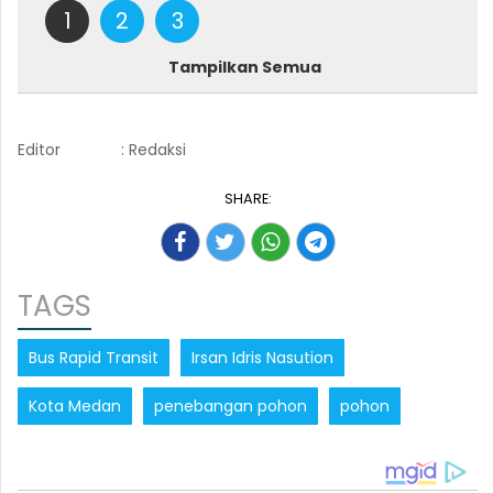
1
2
3
Tampilkan Semua
Editor
: Redaksi
SHARE:
TAGS
Bus Rapid Transit
Irsan Idris Nasution
Kota Medan
penebangan pohon
pohon