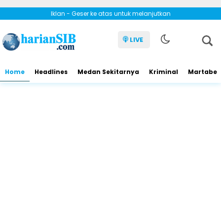
Iklan - Geser ke atas untuk melanjutkan
LIVE
Home
Headlines
Medan Sekitarnya
Kriminal
Martabe