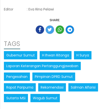
Editor
: Eva Rina Pelawi
SHARE:
TAGS
Gubernur Sumut
H Ihwan Ritonga
H Surya
Laporan Keterangan Pertanggungjawaban
Pengesahan
Pimpinan DPRD Sumut
Rapat Paripurna
Rekomendasi
Salman Alfarisi
Sutarto MSi
Wagub Sumut