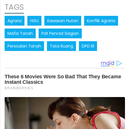
TAGS
Agraria
HGU
Kawasan Hutan
Konflik Agraria
Mafia Tanah
Pdt Penrad Siagian
Persoalan Tanah
Tata Ruang
DPD RI