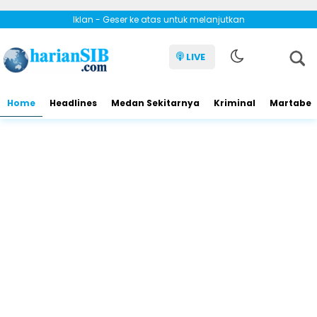
Iklan - Geser ke atas untuk melanjutkan
LIVE
Home
Headlines
Medan Sekitarnya
Kriminal
Martabe