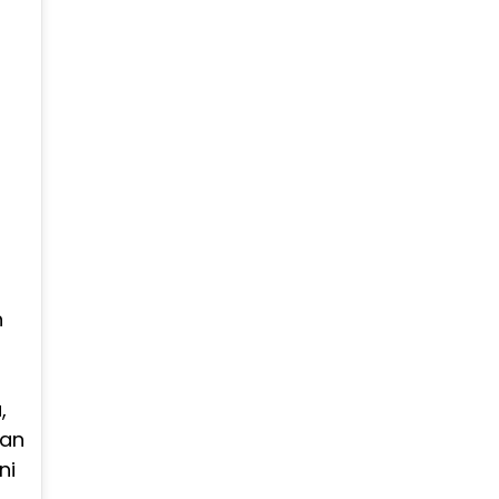
h
,
ian
ni