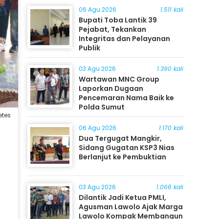
06 Agu 2026
1.511 kali
Bupati Toba Lantik 39
Pejabat, Tekankan
Integritas dan Pelayanan
Publik
03 Agu 2026
1.390 kali
Wartawan MNC Group
Laporkan Dugaan
Pencemaran Nama Baik ke
Polda Sumut
etes
06 Agu 2026
1.170 kali
Dua Tergugat Mangkir,
Sidang Gugatan KSP3 Nias
Berlanjut ke Pembuktian
03 Agu 2026
1.066 kali
Dilantik Jadi Ketua PMLI,
Agusman Lawolo Ajak Marga
Lawolo Kompak Membangun