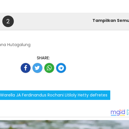
2
Tampilkan Sem
nna Hutagalung
SHARE:
Warella JA Ferdinandus Rochani Litiloly Hetty deFretes