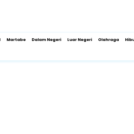
l
Martabe
Dalam Negeri
Luar Negeri
Olahraga
Hib