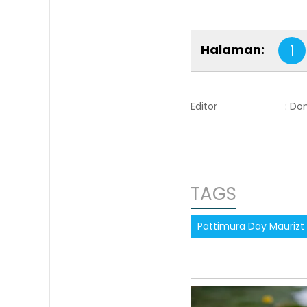
Halaman:
1
Editor
: Do
TAGS
Pattimura Day Maurizt 