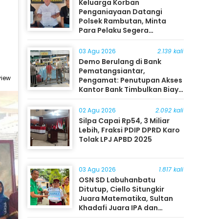
Keluarga Korban
Penganiayaan Datangi
Polsek Rambutan, Minta
Para Pelaku Segera
Ditangkap
03 Agu 2026
2.139 kali
Demo Berulang di Bank
Pematangsiantar,
view
Pengamat: Penutupan Akses
Kantor Bank Timbulkan Biaya
Ekonomi bagi Masyarakat
02 Agu 2026
2.092 kali
Silpa Capai Rp54, 3 Miliar
Lebih, Fraksi PDIP DPRD Karo
Tolak LPJ APBD 2025
03 Agu 2026
1.817 kali
OSN SD Labuhanbatu
Ditutup, Ciello Situngkir
Juara Matematika, Sultan
Khadafi Juara IPA dan
Timothy Rangkuti Juara IPS