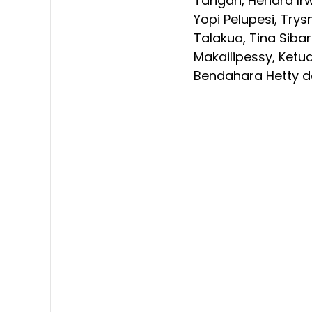
Tarigan, Hendra Ir
Yopi Pelupesi, Try
Talakua, Tina Sibar
Makailipessy, Ketu
Bendahara Hetty de