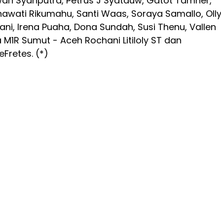
wan Syahputra, Petrus J Syatauw, Gatot Tamher,
snawati Rikumahu, Santi Waas, Soraya Samallo, Oll
ani, Irena Puaha, Dona Sundah, Susi Thenu, Vallen
a M1R Sumut - Aceh Rochani Litiloly ST dan
Fretes. (*)