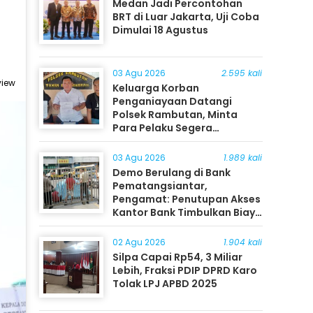
Medan Jadi Percontohan
BRT di Luar Jakarta, Uji Coba
Dimulai 18 Agustus
03 Agu 2026
2.595 kali
view
Keluarga Korban
Penganiayaan Datangi
Polsek Rambutan, Minta
Para Pelaku Segera
Ditangkap
03 Agu 2026
1.989 kali
Demo Berulang di Bank
Pematangsiantar,
Pengamat: Penutupan Akses
Kantor Bank Timbulkan Biaya
Ekonomi bagi Masyarakat
02 Agu 2026
1.904 kali
Silpa Capai Rp54, 3 Miliar
Lebih, Fraksi PDIP DPRD Karo
Tolak LPJ APBD 2025