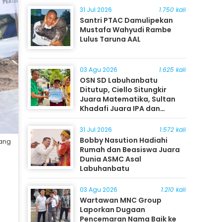
31 Jul 2026
1.750 kali
Santri PTAC Damulipekan
Mustafa Wahyudi Rambe
Lulus Taruna AAL
03 Agu 2026
1.625 kali
OSN SD Labuhanbatu
Ditutup, Ciello Situngkir
Juara Matematika, Sultan
Khadafi Juara IPA dan
Timothy Rangkuti Juara IPS
31 Jul 2026
1.572 kali
Bobby Nasution Hadiahi
dang
Rumah dan Beasiswa Juara
Dunia ASMC Asal
Labuhanbatu
03 Agu 2026
1.210 kali
Wartawan MNC Group
Laporkan Dugaan
Pencemaran Nama Baik ke