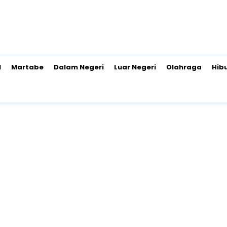
l
Martabe
Dalam Negeri
Luar Negeri
Olahraga
Hib