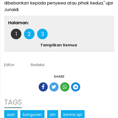
dibebankan kepada penyewa atau pihak kedua," ujar
Junaidi.
Halaman:
1
2
3
Tampilkan Semua
Editor
: Redaksi
SHARE:
TAGS
aset
bangunan
izin
kereta api