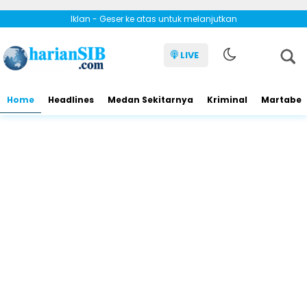
Iklan - Geser ke atas untuk melanjutkan
LIVE
Home
Headlines
Medan Sekitarnya
Kriminal
Martabe