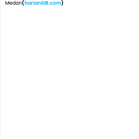
Medan
(
harianSIB.com
)