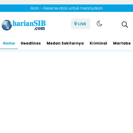
Iklan - Geser ke atas untuk melanjutkan
LIVE
Home
Headlines
Medan Sekitarnya
Kriminal
Martabe