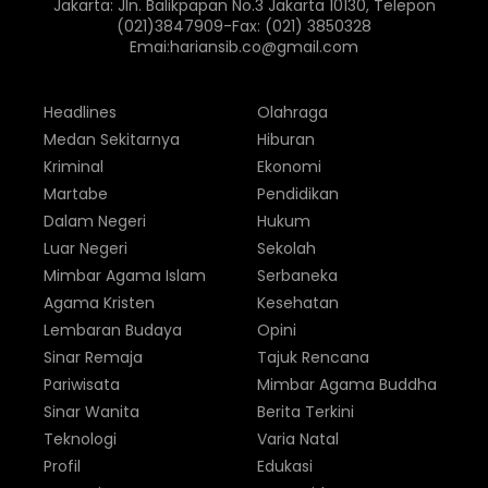
Jakarta: Jln. Balikpapan No.3 Jakarta 10130, Telepon
(021)3847909-Fax: (021) 3850328
Emai:hariansib.co@gmail.com
Headlines
Olahraga
Medan Sekitarnya
Hiburan
Kriminal
Ekonomi
Martabe
Pendidikan
Dalam Negeri
Hukum
Luar Negeri
Sekolah
Mimbar Agama Islam
Serbaneka
Agama Kristen
Kesehatan
Lembaran Budaya
Opini
Sinar Remaja
Tajuk Rencana
Pariwisata
Mimbar Agama Buddha
Sinar Wanita
Berita Terkini
Teknologi
Varia Natal
Profil
Edukasi