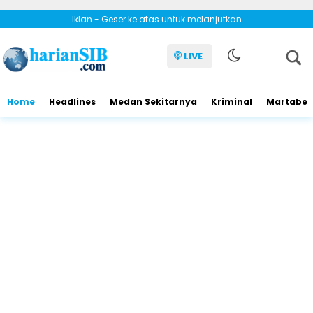
Iklan - Geser ke atas untuk melanjutkan
LIVE
Home
Headlines
Medan Sekitarnya
Kriminal
Martabe