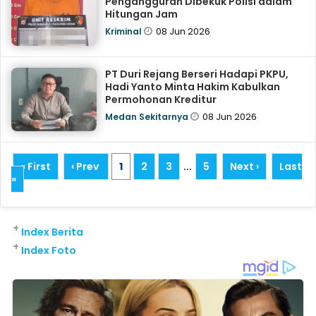
Pengangguran Dibekuk Polisi dalam
Hitungan Jam
08 Jun 2026
Kriminal
PT Duri Rejang Berseri Hadapi PKPU,
Hadi Yanto Minta Hakim Kabulkan
Permohonan Kreditur
08 Jun 2026
Medan Sekitarnya
« First
‹ Prev
1
2
3
...
5
Next ›
Last
»
+
Index Berita
+
Index Foto