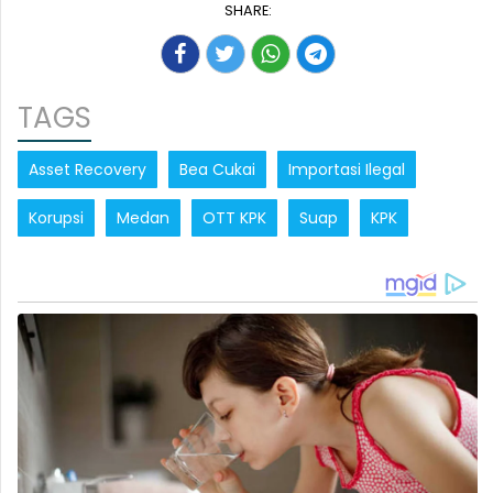
SHARE:
TAGS
Asset Recovery
Bea Cukai
Importasi Ilegal
Korupsi
Medan
OTT KPK
Suap
KPK