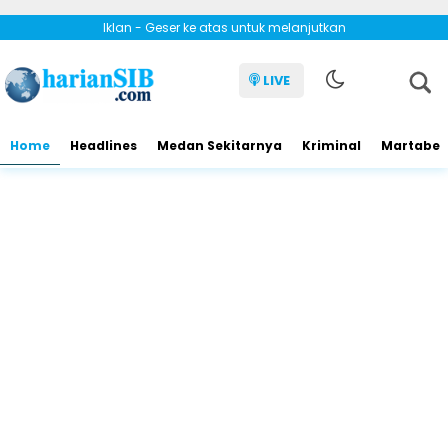
Iklan - Geser ke atas untuk melanjutkan
LIVE
Home
Headlines
Medan Sekitarnya
Kriminal
Martabe