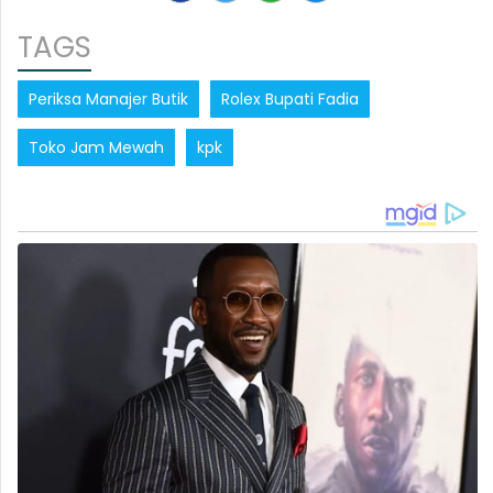
TAGS
Periksa Manajer Butik
Rolex Bupati Fadia
Toko Jam Mewah
kpk