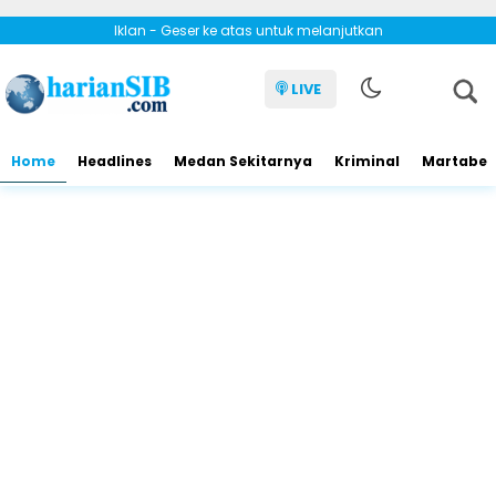
Iklan - Geser ke atas untuk melanjutkan
LIVE
Home
Headlines
Medan Sekitarnya
Kriminal
Martabe