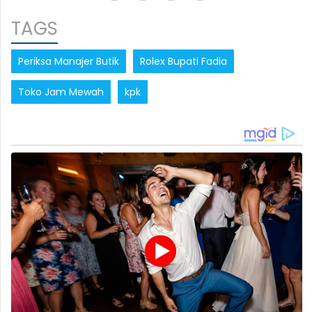
TAGS
Periksa Manajer Butik
Rolex Bupati Fadia
Toko Jam Mewah
kpk