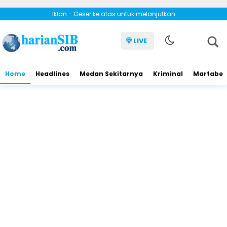
Iklan - Geser ke atas untuk melanjutkan
LIVE
Home
Headlines
Medan Sekitarnya
Kriminal
Martabe