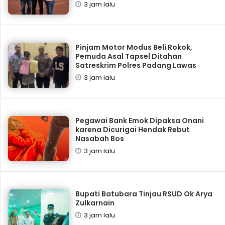
3 jam lalu
Pinjam Motor Modus Beli Rokok,
Pemuda Asal Tapsel Ditahan
Satreskrim Polres Padang Lawas
3 jam lalu
Pegawai Bank Emok Dipaksa Onani
karena Dicurigai Hendak Rebut
Nasabah Bos
3 jam lalu
Bupati Batubara Tinjau RSUD Ok Arya
Zulkarnain
3 jam lalu