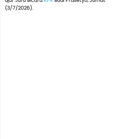
ujar Juru Bicara
KPK
Budi Prasetyo, Jumat
(3/7/2026).