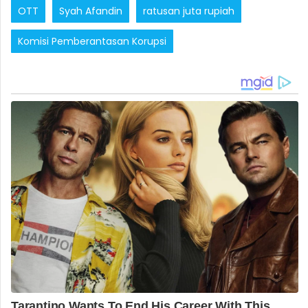
OTT
Syah Afandin
ratusan juta rupiah
Komisi Pemberantasan Korupsi