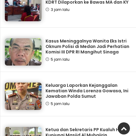
KDRT Dilaporkan ke Bawas MA dan KY
3 jam lalu
Kasus Meninggalnya Wanita Eks Istri
Oknum Polisi di Medan Jadi Perhatian
Komisi III DPR RI Mangihut Sinaga
5 jam lalu
Keluarga Laporkan Kejanggalan
Kematian Winda Lorenza Gowasa, Ini
Jawaban Polda Sumut
5 jam lalu
Ketua dan Sekretaris PP Kualuh Hulu
Kunjungi Masjid Al Muhajirin