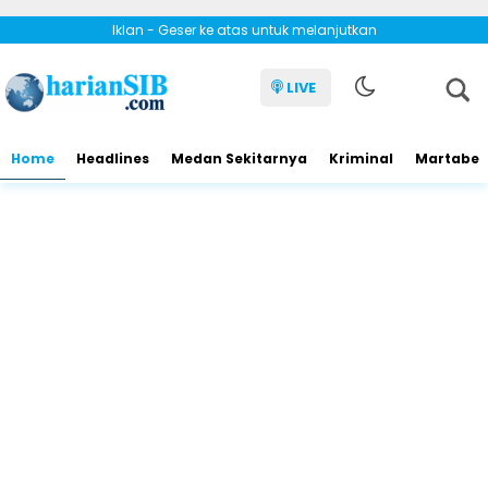
Iklan - Geser ke atas untuk melanjutkan
LIVE
Home
Headlines
Medan Sekitarnya
Kriminal
Martabe