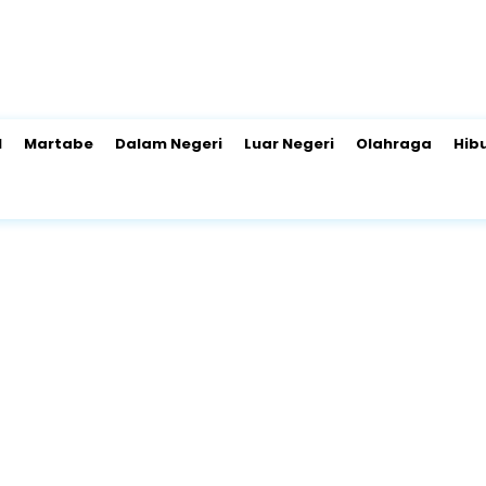
l
Martabe
Dalam Negeri
Luar Negeri
Olahraga
Hib