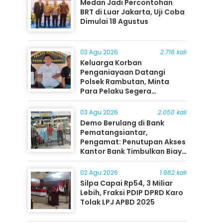
Medan Jadi Percontohan
BRT di Luar Jakarta, Uji Coba
Dimulai 18 Agustus
03 Agu 2026
2.716 kali
Keluarga Korban
Penganiayaan Datangi
Polsek Rambutan, Minta
Para Pelaku Segera
Ditangkap
03 Agu 2026
2.050 kali
Demo Berulang di Bank
Pematangsiantar,
Pengamat: Penutupan Akses
Kantor Bank Timbulkan Biaya
Ekonomi bagi Masyarakat
02 Agu 2026
1.982 kali
Silpa Capai Rp54, 3 Miliar
Lebih, Fraksi PDIP DPRD Karo
Tolak LPJ APBD 2025