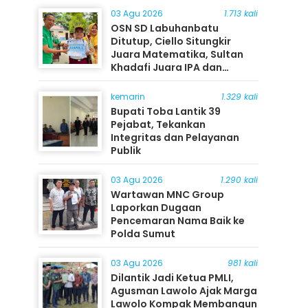
03 Agu 2026
1.713 kali
OSN SD Labuhanbatu
Ditutup, Ciello Situngkir
Juara Matematika, Sultan
Khadafi Juara IPA dan
Timothy Rangkuti Juara IPS
kemarin
1.329 kali
Bupati Toba Lantik 39
Pejabat, Tekankan
Integritas dan Pelayanan
Publik
03 Agu 2026
1.290 kali
Wartawan MNC Group
Laporkan Dugaan
Pencemaran Nama Baik ke
Polda Sumut
03 Agu 2026
981 kali
Dilantik Jadi Ketua PMLI,
Agusman Lawolo Ajak Marga
Lawolo Kompak Membangun