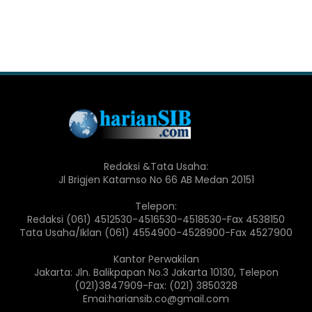
Redaksi &Tata Usaha:
Jl Brigjen Katamso No 66 AB Medan 20151
Telepon:
Redaksi (061) 4512530-4516530-4518530-Fax 4538150
Tata Usaha/Iklan (061) 4554900-4528900-Fax 4527900
Kantor Perwakilan
Jakarta: Jln. Balikpapan No.3 Jakarta 10130, Telepon
(021)3847909-Fax: (021) 3850328
Emai:hariansib.co@gmail.com