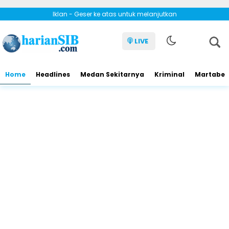
Iklan - Geser ke atas untuk melanjutkan
LIVE
Home
Headlines
Medan Sekitarnya
Kriminal
Martabe