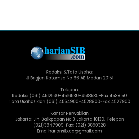
Redaksi &Tata Usaha:
Jl Brigjen Katamso No 66 AB Medan 20151
Telepon:
Redaksi (061) 4512530-4516530-4518530-Fax 4538150
Tata Usaha/Iklan (061) 4554900-4528900-Fax 4527900
Kantor Perwakilan
Jakarta: Jln. Balikpapan No.3 Jakarta 10130, Telepon
(021)3847909-Fax: (021) 3850328
Emai:hariansib.co@gmail.com