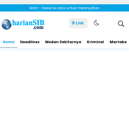
Iklan - Geser ke atas untuk melanjutkan
LIVE
Home
Headlines
Medan Sekitarnya
Kriminal
Martabe