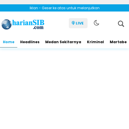
Iklan - Geser ke atas untuk melanjutkan
LIVE
Home
Headlines
Medan Sekitarnya
Kriminal
Martabe