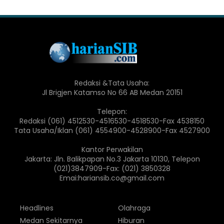
Redaksi &Tata Usaha:
Jl Brigjen Katamso No 66 AB Medan 20151
Telepon:
Redaksi (061) 4512530-4516530-4518530-Fax 4538150
Tata Usaha/Iklan (061) 4554900-4528900-Fax 4527900
Kantor Perwakilan
Jakarta: Jln. Balikpapan No.3 Jakarta 10130, Telepon
(021)3847909-Fax: (021) 3850328
Emai:hariansib.co@gmail.com
Headlines
Olahraga
Medan Sekitarnya
Hiburan