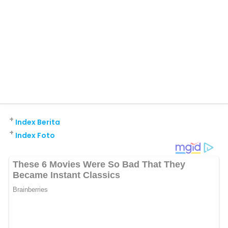
+
Index Berita
+
Index Foto