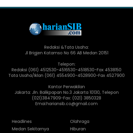
Redaksi &Tata Usaha:
Jl Brigjen Katamso No 66 AB Medan 20151
Telepon:
Redaksi (061) 4512530-4516530-4518530-Fax 4538150
Tata Usaha/Iklan (061) 4554900-4528900-Fax 4527900
Kantor Perwakilan
Jakarta: Jln. Balikpapan No.3 Jakarta 10130, Telepon
(021)3847909-Fax: (021) 3850328
Emai:hariansib.co@gmail.com
Headlines
Olahraga
Medan Sekitarnya
Hiburan