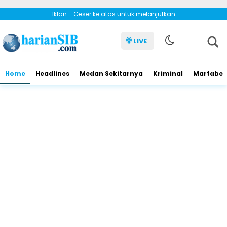
Iklan - Geser ke atas untuk melanjutkan
LIVE
Home
Headlines
Medan Sekitarnya
Kriminal
Martabe