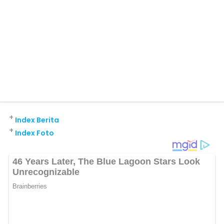
+
Index Berita
+
Index Foto