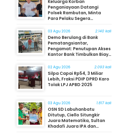
Keluarga Korban
Penganiayaan Datangi
Polsek Rambutan, Minta
Para Pelaku Segera
Ditangkap
03 Agu 2026
2.140 kali
Demo Berulang di Bank
Pematangsiantar,
Pengamat: Penutupan Akses
Kantor Bank Timbulkan Biaya
Ekonomi bagi Masyarakat
02 Agu 2026
2.093 kali
Silpa Capai Rp54, 3 Miliar
Lebih, Fraksi PDIP DPRD Karo
Tolak LPJ APBD 2025
03 Agu 2026
1.817 kali
OSN SD Labuhanbatu
Ditutup, Ciello Situngkir
Juara Matematika, Sultan
Khadafi Juara IPA dan
Timothy Rangkuti Juara IPS