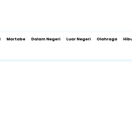
l
Martabe
Dalam Negeri
Luar Negeri
Olahraga
Hib