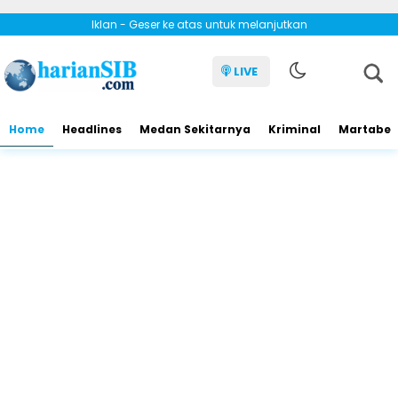
Iklan - Geser ke atas untuk melanjutkan
LIVE
Home
Headlines
Medan Sekitarnya
Kriminal
Martabe