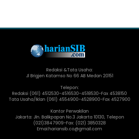
Redaksi &Tata Usaha:
Jl Brigjen Katamso No 66 AB Medan 20151
Telepon:
Redaksi (061) 4512530-4516530-4518530-Fax 4538150
Tata Usaha/Iklan (061) 4554900-4528900-Fax 4527900
Kantor Perwakilan
Jakarta: Jln. Balikpapan No.3 Jakarta 10130, Telepon
(021)3847909-Fax: (021) 3850328
Emai:hariansib.co@gmail.com