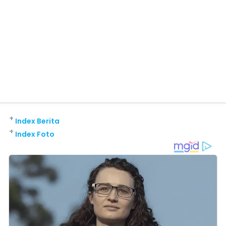
+
Index Berita
+
Index Foto