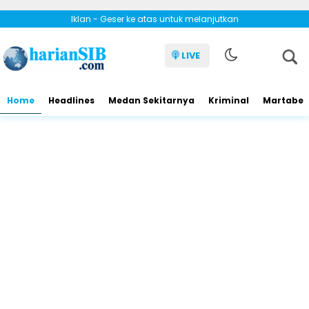
Iklan - Geser ke atas untuk melanjutkan
LIVE
Home
Headlines
Medan Sekitarnya
Kriminal
Martabe