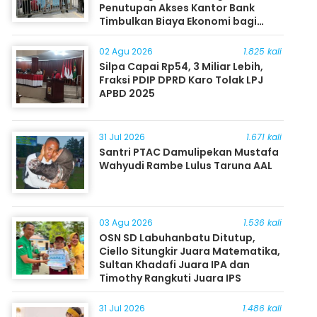
Penutupan Akses Kantor Bank
Timbulkan Biaya Ekonomi bagi
Masyarakat
02 Agu 2026
1.825 kali
Silpa Capai Rp54, 3 Miliar Lebih,
Fraksi PDIP DPRD Karo Tolak LPJ
APBD 2025
31 Jul 2026
1.671 kali
Santri PTAC Damulipekan Mustafa
Wahyudi Rambe Lulus Taruna AAL
03 Agu 2026
1.536 kali
OSN SD Labuhanbatu Ditutup,
Ciello Situngkir Juara Matematika,
Sultan Khadafi Juara IPA dan
Timothy Rangkuti Juara IPS
31 Jul 2026
1.486 kali