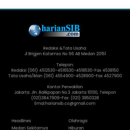
Redaksi &Tata Usaha:
Jl Brigjen Katamso No 66 AB Medan 20151
Telepon:
Redaksi (061) 4512530-4516530-4518530-Fax 4538150
Tata Usaha/Iklan (061) 4554900-4528900-Fax 4527900
Kantor Perwakilan
Jakarta: Jln. Balikpapan No.3 Jakarta 10130, Telepon
(021)3847909-Fax: (021) 3850328
Emai:hariansib.co@gmail.com
Headlines
Olahraga
Medan Sekitarnya
Hiburan