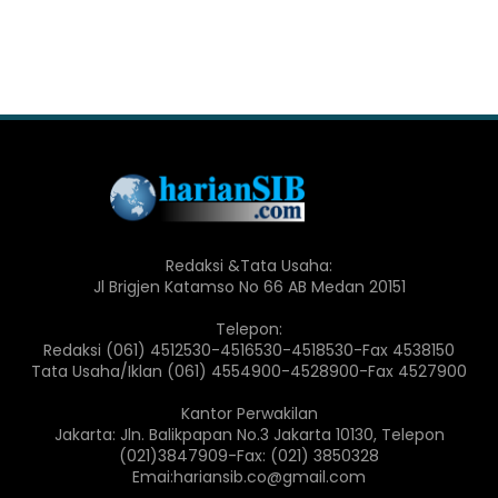
Redaksi &Tata Usaha:
Jl Brigjen Katamso No 66 AB Medan 20151
Telepon:
Redaksi (061) 4512530-4516530-4518530-Fax 4538150
Tata Usaha/Iklan (061) 4554900-4528900-Fax 4527900
Kantor Perwakilan
Jakarta: Jln. Balikpapan No.3 Jakarta 10130, Telepon
(021)3847909-Fax: (021) 3850328
Emai:hariansib.co@gmail.com