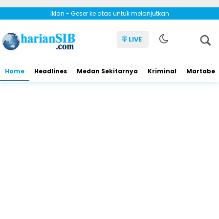
Iklan - Geser ke atas untuk melanjutkan
LIVE
Home
Headlines
Medan Sekitarnya
Kriminal
Martabe