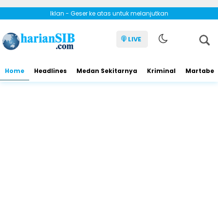
Iklan - Geser ke atas untuk melanjutkan
LIVE
Home
Headlines
Medan Sekitarnya
Kriminal
Martabe