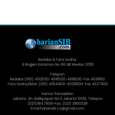
Redaksi &Tata Usaha:
Jl Brigjen Katamso No 66 AB Medan 20151
Telepon:
Redaksi (061) 4512530-4516530-4518530-Fax 4538150
Tata Usaha/Iklan (061) 4554900-4528900-Fax 4527900
Kantor Perwakilan
Jakarta: Jln. Balikpapan No.3 Jakarta 10130, Telepon
(021)3847909-Fax: (021) 3850328
Emai:hariansib.co@gmail.com