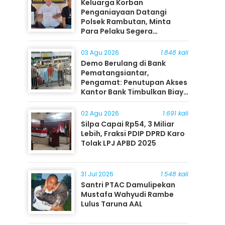
Keluarga Korban
Penganiayaan Datangi
Polsek Rambutan, Minta
Para Pelaku Segera
Ditangkap
03 Agu 2026
1.848 kali
Demo Berulang di Bank
Pematangsiantar,
Pengamat: Penutupan Akses
Kantor Bank Timbulkan Biaya
Ekonomi bagi Masyarakat
02 Agu 2026
1.691 kali
Silpa Capai Rp54, 3 Miliar
Lebih, Fraksi PDIP DPRD Karo
Tolak LPJ APBD 2025
31 Jul 2026
1.548 kali
Santri PTAC Damulipekan
Mustafa Wahyudi Rambe
Lulus Taruna AAL