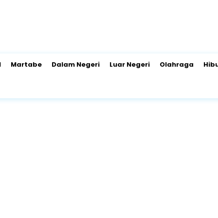
l
Martabe
Dalam Negeri
Luar Negeri
Olahraga
Hib