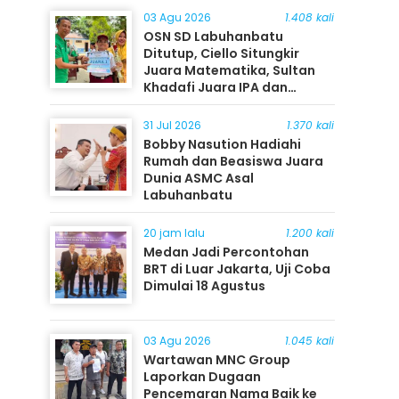
03 Agu 2026
1.408 kali
OSN SD Labuhanbatu
Ditutup, Ciello Situngkir
Juara Matematika, Sultan
Khadafi Juara IPA dan
Timothy Rangkuti Juara IPS
31 Jul 2026
1.370 kali
Bobby Nasution Hadiahi
Rumah dan Beasiswa Juara
Dunia ASMC Asal
Labuhanbatu
20 jam lalu
1.200 kali
Medan Jadi Percontohan
BRT di Luar Jakarta, Uji Coba
Dimulai 18 Agustus
03 Agu 2026
1.045 kali
Wartawan MNC Group
Laporkan Dugaan
Pencemaran Nama Baik ke