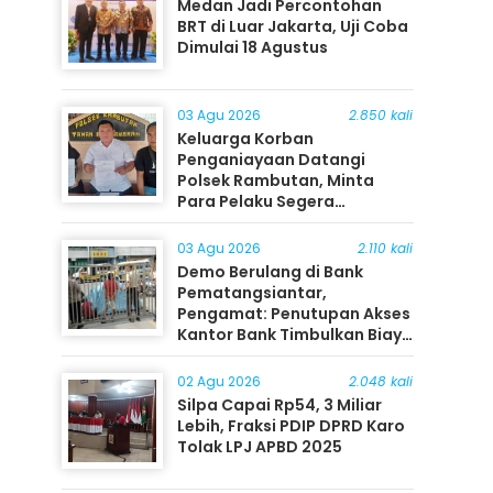
Medan Jadi Percontohan
BRT di Luar Jakarta, Uji Coba
Dimulai 18 Agustus
03 Agu 2026
2.850 kali
Keluarga Korban
Penganiayaan Datangi
Polsek Rambutan, Minta
Para Pelaku Segera
Ditangkap
03 Agu 2026
2.110 kali
Demo Berulang di Bank
Pematangsiantar,
Pengamat: Penutupan Akses
Kantor Bank Timbulkan Biaya
Ekonomi bagi Masyarakat
02 Agu 2026
2.048 kali
Silpa Capai Rp54, 3 Miliar
Lebih, Fraksi PDIP DPRD Karo
Tolak LPJ APBD 2025