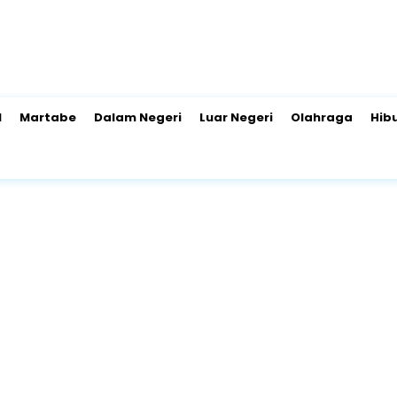
l
Martabe
Dalam Negeri
Luar Negeri
Olahraga
Hib