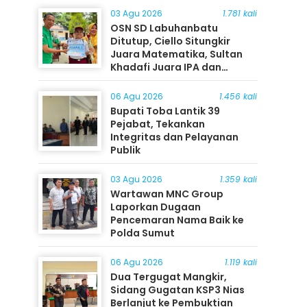
03 Agu 2026
1.781 kali
OSN SD Labuhanbatu
Ditutup, Ciello Situngkir
Juara Matematika, Sultan
Khadafi Juara IPA dan
Timothy Rangkuti Juara IPS
06 Agu 2026
1.456 kali
Bupati Toba Lantik 39
Pejabat, Tekankan
Integritas dan Pelayanan
Publik
03 Agu 2026
1.359 kali
Wartawan MNC Group
Laporkan Dugaan
Pencemaran Nama Baik ke
Polda Sumut
06 Agu 2026
1.119 kali
Dua Tergugat Mangkir,
Sidang Gugatan KSP3 Nias
Berlanjut ke Pembuktian