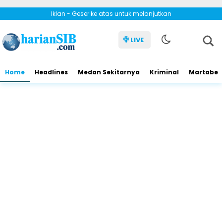
Iklan - Geser ke atas untuk melanjutkan
LIVE
Home
Headlines
Medan Sekitarnya
Kriminal
Martabe