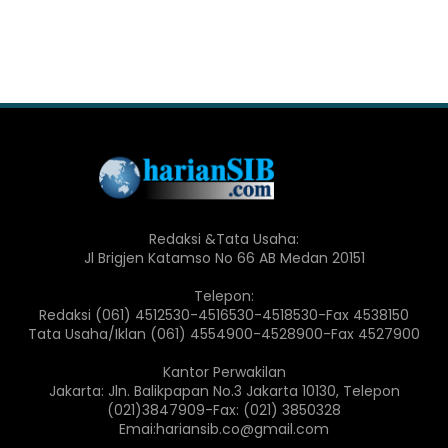
Redaksi &Tata Usaha:
Jl Brigjen Katamso No 66 AB Medan 20151
Telepon:
Redaksi (061) 4512530-4516530-4518530-Fax 4538150
Tata Usaha/Iklan (061) 4554900-4528900-Fax 4527900
Kantor Perwakilan
Jakarta: Jln. Balikpapan No.3 Jakarta 10130, Telepon
(021)3847909-Fax: (021) 3850328
Emai:hariansib.co@gmail.com