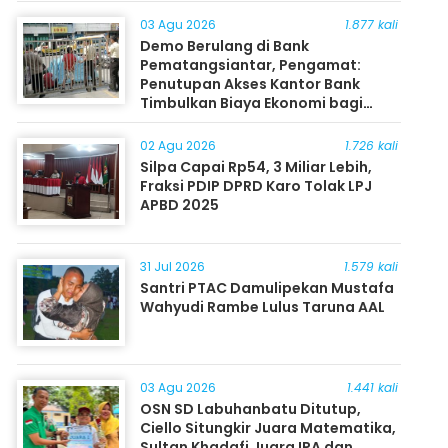
03 Agu 2026
1.877 kali
Demo Berulang di Bank
Pematangsiantar, Pengamat:
Penutupan Akses Kantor Bank
Timbulkan Biaya Ekonomi bagi
Masyarakat
02 Agu 2026
1.726 kali
Silpa Capai Rp54, 3 Miliar Lebih,
Fraksi PDIP DPRD Karo Tolak LPJ
APBD 2025
31 Jul 2026
1.579 kali
Santri PTAC Damulipekan Mustafa
Wahyudi Rambe Lulus Taruna AAL
03 Agu 2026
1.441 kali
OSN SD Labuhanbatu Ditutup,
Ciello Situngkir Juara Matematika,
Sultan Khadafi Juara IPA dan