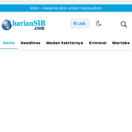
Iklan - Geser ke atas untuk melanjutkan
LIVE
Home
Headlines
Medan Sekitarnya
Kriminal
Martabe