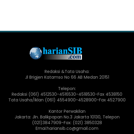
Redaksi &Tata Usaha:
Jl Brigjen Katamso No 66 AB Medan 20151
Telepon:
Redaksi (061) 4512530-4516530-4518530-Fax 4538150
Tata Usaha/Iklan (061) 4554900-4528900-Fax 4527900
Kantor Perwakilan
Jakarta: Jln. Balikpapan No.3 Jakarta 10130, Telepon
(021)3847909-Fax: (021) 3850328
Emai:hariansib.co@gmail.com