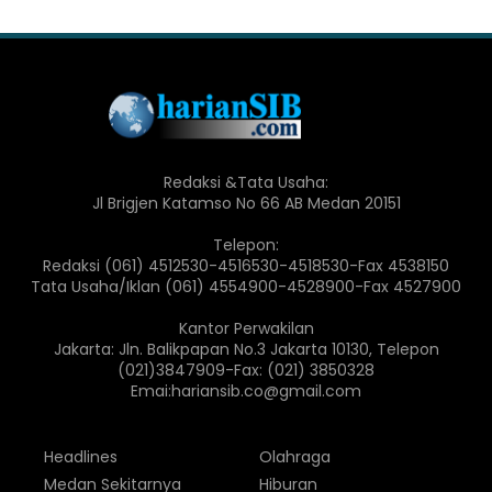
Redaksi &Tata Usaha:
Jl Brigjen Katamso No 66 AB Medan 20151
Telepon:
Redaksi (061) 4512530-4516530-4518530-Fax 4538150
Tata Usaha/Iklan (061) 4554900-4528900-Fax 4527900
Kantor Perwakilan
Jakarta: Jln. Balikpapan No.3 Jakarta 10130, Telepon
(021)3847909-Fax: (021) 3850328
Emai:hariansib.co@gmail.com
Headlines
Olahraga
Medan Sekitarnya
Hiburan