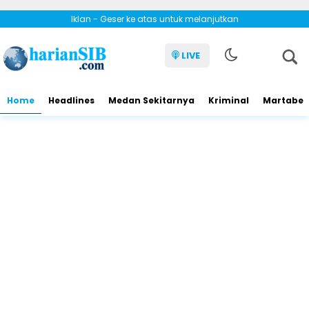
Iklan - Geser ke atas untuk melanjutkan
LIVE
Home
Headlines
Medan Sekitarnya
Kriminal
Martabe