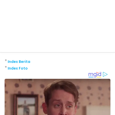
+
Index Berita
+
Index Foto