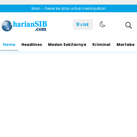
Iklan - Geser ke atas untuk melanjutkan
LIVE
Home
Headlines
Medan Sekitarnya
Kriminal
Martabe