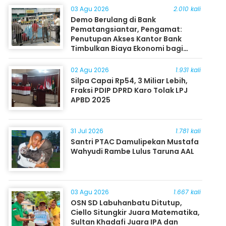
03 Agu 2026
2.010 kali
Demo Berulang di Bank
Pematangsiantar, Pengamat:
Penutupan Akses Kantor Bank
Timbulkan Biaya Ekonomi bagi
Masyarakat
02 Agu 2026
1.931 kali
Silpa Capai Rp54, 3 Miliar Lebih,
Fraksi PDIP DPRD Karo Tolak LPJ
APBD 2025
31 Jul 2026
1.781 kali
Santri PTAC Damulipekan Mustafa
Wahyudi Rambe Lulus Taruna AAL
03 Agu 2026
1.667 kali
OSN SD Labuhanbatu Ditutup,
Ciello Situngkir Juara Matematika,
Sultan Khadafi Juara IPA dan