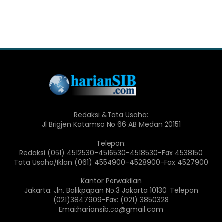
Redaksi &Tata Usaha:
Jl Brigjen Katamso No 66 AB Medan 20151
Telepon:
Redaksi (061) 4512530-4516530-4518530-Fax 4538150
Tata Usaha/Iklan (061) 4554900-4528900-Fax 4527900
Kantor Perwakilan
Jakarta: Jln. Balikpapan No.3 Jakarta 10130, Telepon
(021)3847909-Fax: (021) 3850328
Emai:hariansib.co@gmail.com